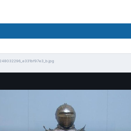
248032296_e331bf97e3_b.jpg