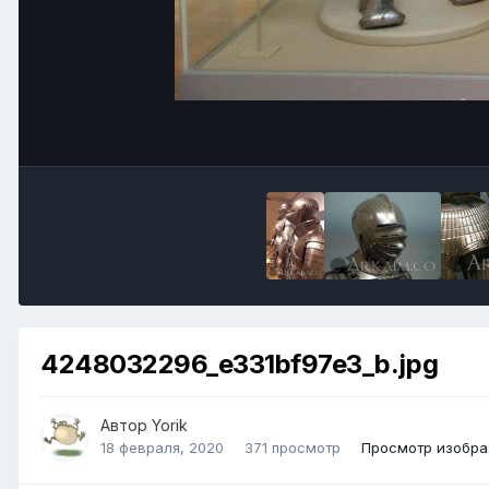
4248032296_e331bf97e3_b.jpg
Автор
Yorik
18 февраля, 2020
371 просмотр
Просмотр изобра