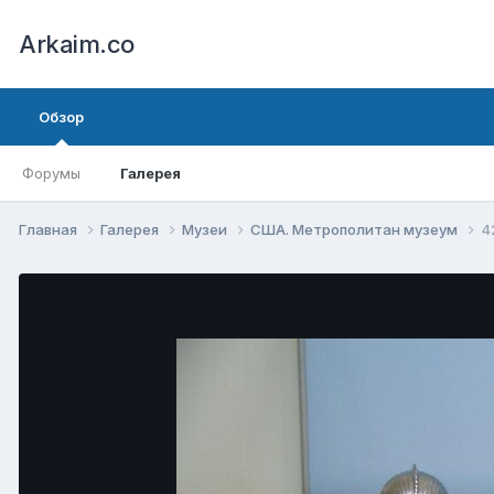
Arkaim.co
Обзор
Форумы
Галерея
Главная
Галерея
Музеи
США. Метрополитан музеум
4