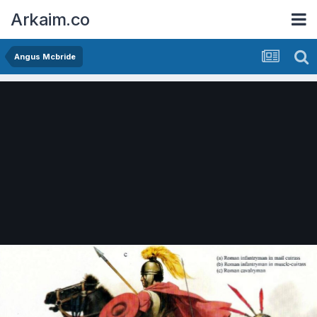
Arkaim.co
Angus Mcbride