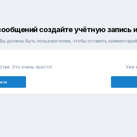
сообщений создайте учётную запись и
Вы должны быть пользователем, чтобы оставить комментари
тве. Это очень просто!
Уже 
теля
е
Булавы, кистени, навершия плетей
Раннее средневековье
Язык
Обратная связь
Cookie-файлы