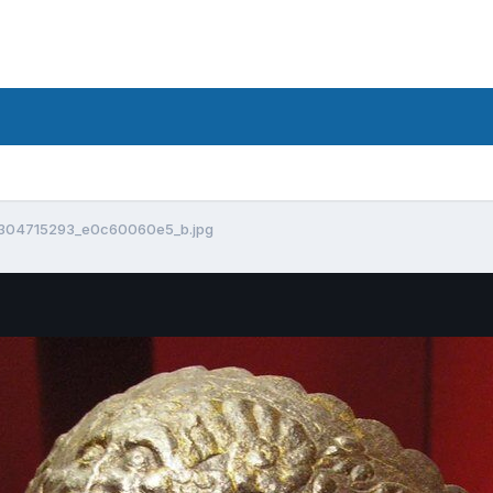
304715293_e0c60060e5_b.jpg