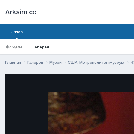
Arkaim.co
Обзор
Форумы
Галерея
Главная
Галерея
Музеи
США. Метрополитан музеум
4