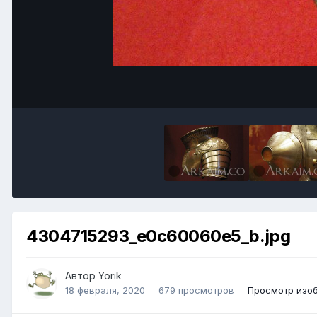
4304715293_e0c60060e5_b.jpg
Автор
Yorik
18 февраля, 2020
679 просмотров
Просмотр изоб