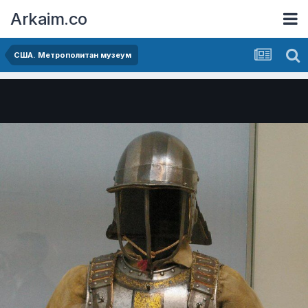
Arkaim.co
США. Метрополитан музеум