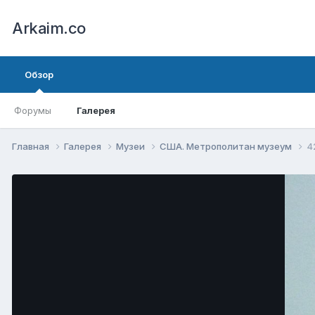
Arkaim.co
Обзор
Форумы
Галерея
Главная
Галерея
Музеи
США. Метрополитан музеум
4