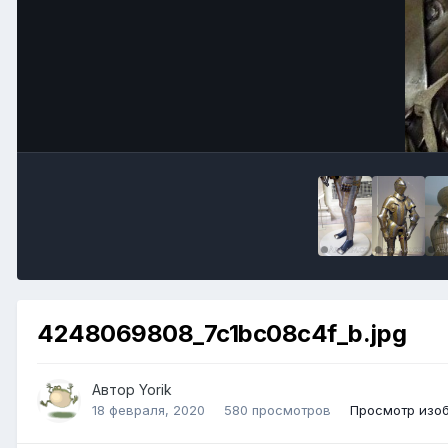
4248069808_7c1bc08c4f_b.jpg
Автор
Yorik
18 февраля, 2020
580 просмотров
Просмотр изоб