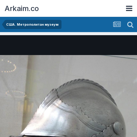
Arkaim.co
США. Метрополитан музеум