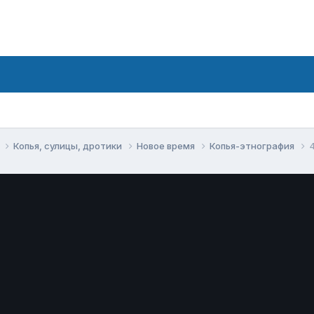
е
Копья, сулицы, дротики
Новое время
Копья-этнография