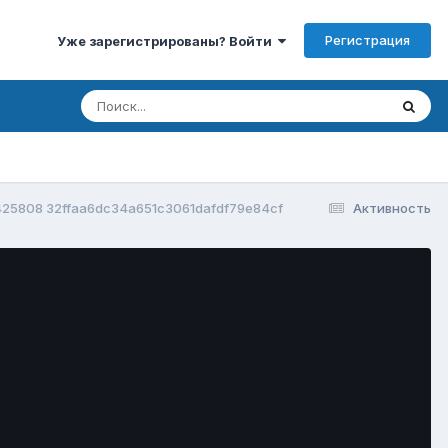
Регистрация
Уже зарегистрированы? Войти
425808 32ffaa6dc34a651c3061dafdf79e84cf
Активность