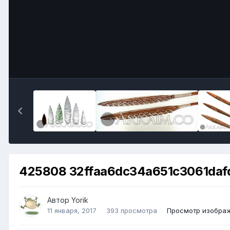
425808 32ffaa6dc34a651c3061daf
Автор
Yorik
11 января, 2017
393 просмотра
Просмотр изображ