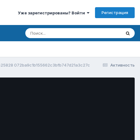
Регистрация
Уже зарегистрированы? Войти
425828 072ba9c1b155662c3bfb747d21a3c27c
Активность