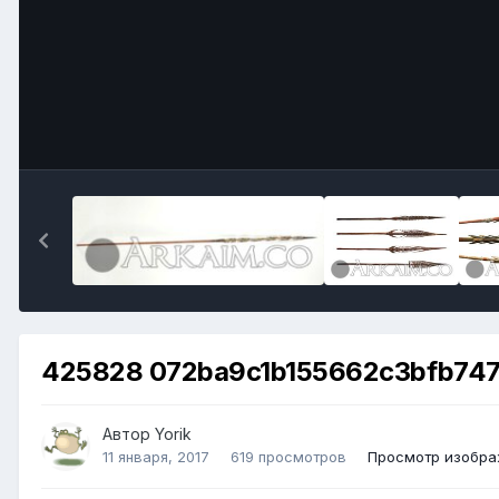
425828 072ba9c1b155662c3bfb747
Автор
Yorik
11 января, 2017
619 просмотров
Просмотр изобра