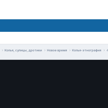
е
Копья, сулицы, дротики
Новое время
Копья-этнография