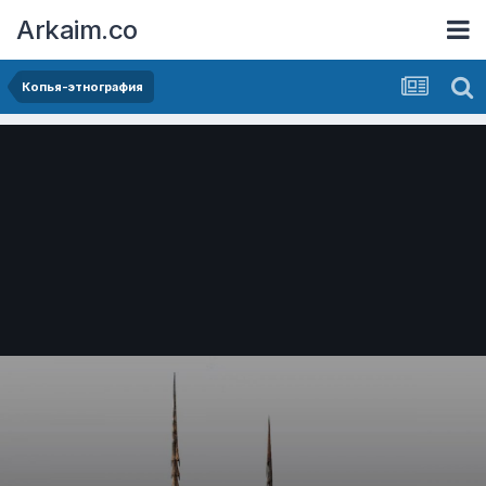
Arkaim.co
Копья-этнография