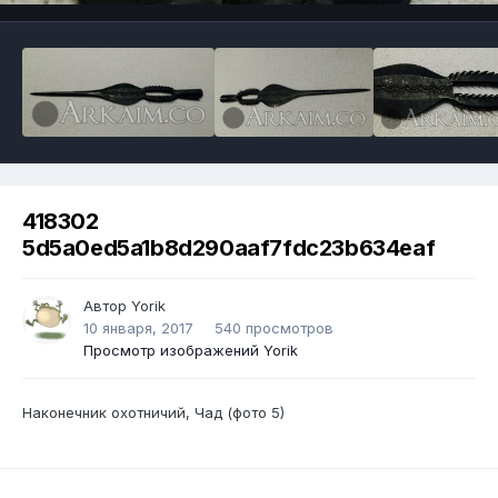
418302
5d5a0ed5a1b8d290aaf7fdc23b634eaf
Автор
Yorik
10 января, 2017
540 просмотров
Просмотр изображений Yorik
Наконечник охотничий, Чад (фото 5)