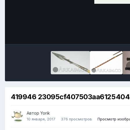
419946 23095cf407503aa6125404
Автор
Yorik
10 января, 2017
376 просмотров
Просмотр изобра