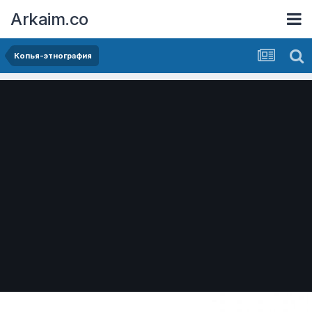
Arkaim.co
Копья-этнография