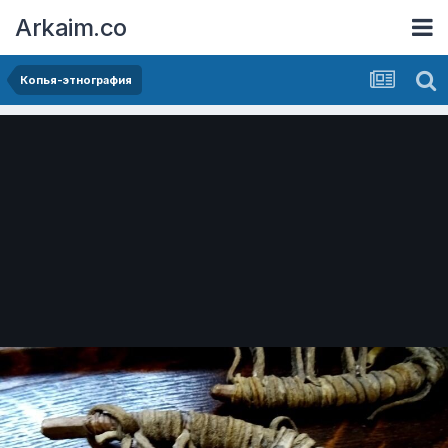
Arkaim.co
Копья-этнография