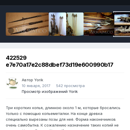
422529
e7e70a17e2c88dbef73d19e600990b17
Автор
Yorik
10 января, 2017
542 просмотра
Просмотр изображений Yorik
Три коротких копья, длинною около 1 м, которые бросались
только с помощью копьеметалки. На конце древка
специально вырезаны позы для неё. Форма наконечников
очень самобытна. К сожалению назначение таких копий не