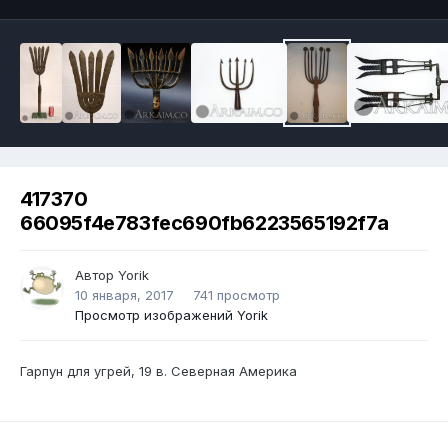
417370
66095f4e783fec690fb6223565192f7a
Автор
Yorik
10 января, 2017
741 просмотр
Просмотр изображений Yorik
Гарпун для угрей, 19 в. Северная Америка