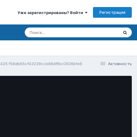
Регистрация
Уже зарегистрированы? Войти
425 f58db65cf43239ccb88dffbc0836bfe6
Активность