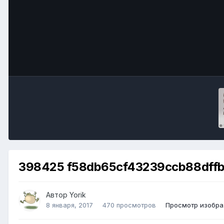
398425 f58db65cf43239ccb88dff
Автор
Yorik
8 января, 2017
470 просмотров
Просмотр изобра