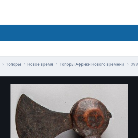
е
Топоры
Новое время
Топоры Африки Нового времени
398