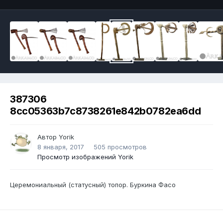
387306
8cc05363b7c8738261e842b0782ea6dd
Автор
Yorik
8 января, 2017
505 просмотров
Просмотр изображений Yorik
Церемониальный (статусный) топор. Буркина Фасо