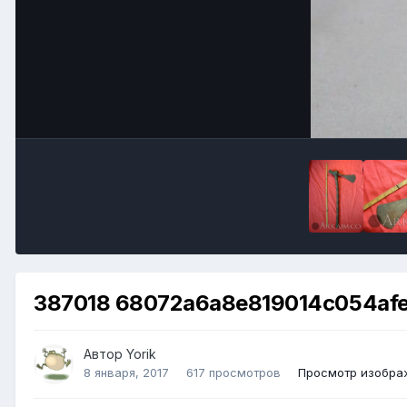
387018 68072a6a8e819014c054af
Автор
Yorik
8 января, 2017
617 просмотров
Просмотр изображ