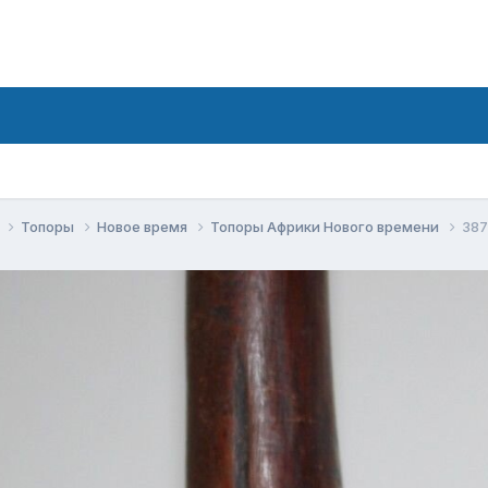
е
Топоры
Новое время
Топоры Африки Нового времени
387