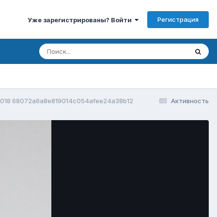
Регистрация
Уже зарегистрированы? Войти
018 68072a6a8e819014c054afee24a38b12
Активность