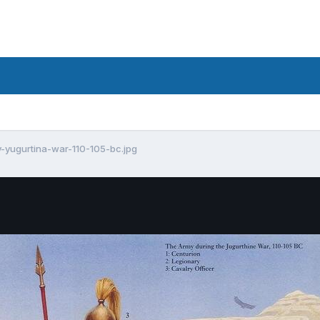
-yugurtina-war-110-105-bc.jpg