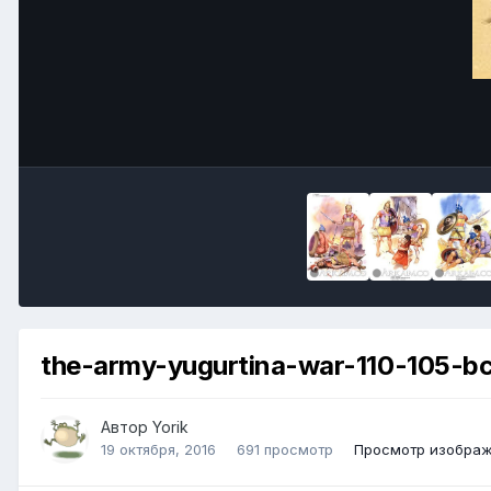
the-army-yugurtina-war-110-105-bc
Автор
Yorik
19 октября, 2016
691 просмотр
Просмотр изображ