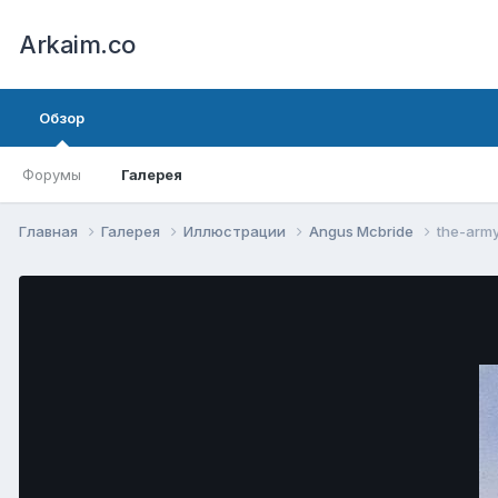
Arkaim.co
Обзор
Форумы
Галерея
Главная
Галерея
Иллюстрации
Angus Mcbride
the-army