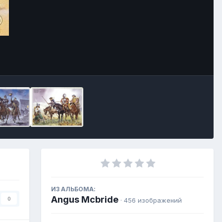
ИЗ АЛЬБОМА:
Angus Mcbride
0
· 456 изображений