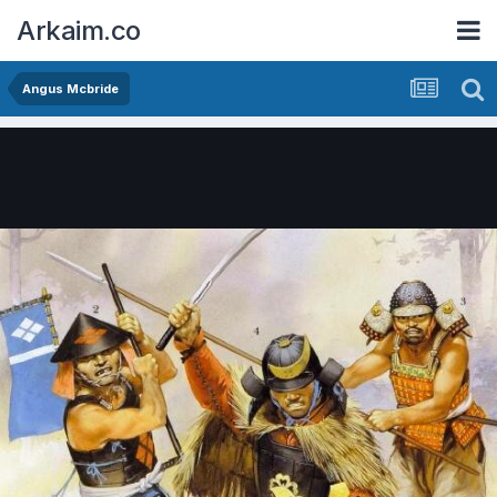
Arkaim.co
Angus Mcbride