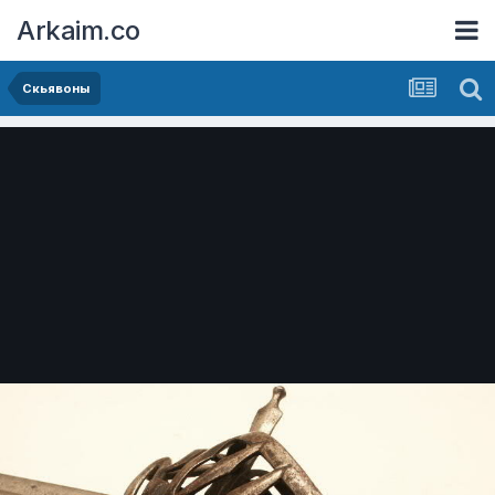
Arkaim.co
Скьявоны