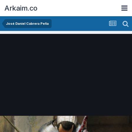
Arkaim.co
José Daniel Cabrera Peña