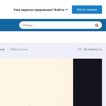
Регистрация
Уже зарегистрированы? Войти
мени
1186reverse
Активность