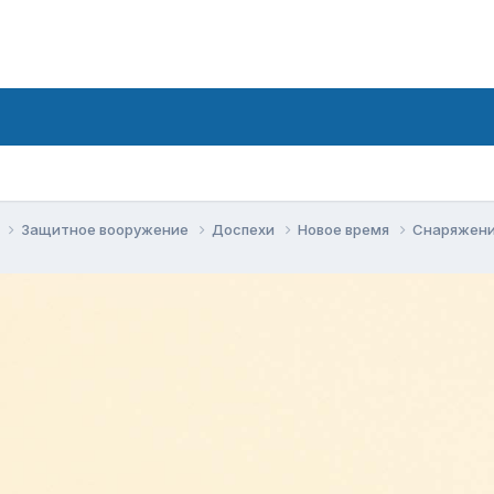
е
Защитное вооружение
Доспехи
Новое время
Снаряжени