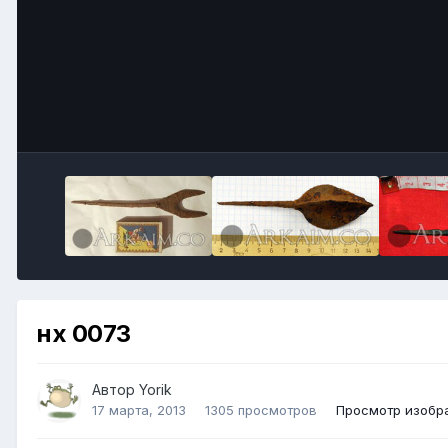
нх 0073
Автор
Yorik
17 марта, 2013
1305 просмотров
Просмотр изобра