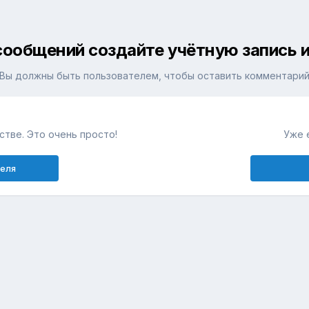
сообщений создайте учётную запись и
Вы должны быть пользователем, чтобы оставить комментари
тве. Это очень просто!
Уже 
теля
е
Лук, арбалет, стрелы
Хазары и другие кочевники
нх 0073
Язык
Обратная связь
Cookie-файлы
Arkaim.co
Powered by Invision Community