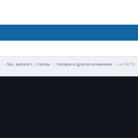
е
Лук, арбалет, стрелы
Хазары и другие кочевники
нх 0073