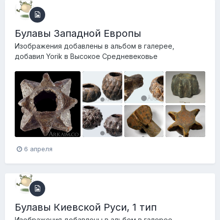
1
1
Булавы Западной Европы
Изображения добавлены в альбом в галерее,
добавил
Yorik
в
Высокое Средневековье
1
1
1
1
6 апреля
Булавы Киевской Руси, 1 тип
Изображения добавлены в альбом в галерее,