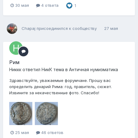
30 мая
4 ответа
1
Chapaj
присоединился к сообществу
27 мая
Рим
Никкк
ответил
НикК
тема в
Античная нумизматика
Здравствуйте, уважаемые форумчане. Прошу вас
определить денарий Рима: год, правитель, сюжет.
Извините за некачественные фото. Спасибо!
25 мая
46 ответов